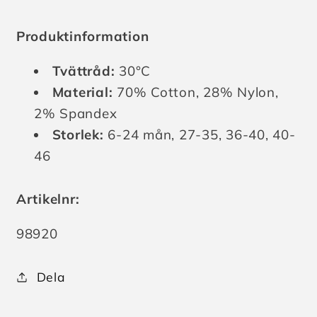
Produktinformation
Tvättråd:
30°C
Material:
70% Cotton, 28% Nylon,
2% Spandex
Storlek:
6-24 mån, 27-35, 36-40, 40-
46
Artikelnr:
Lagerhållningsenhet:
98920
Dela