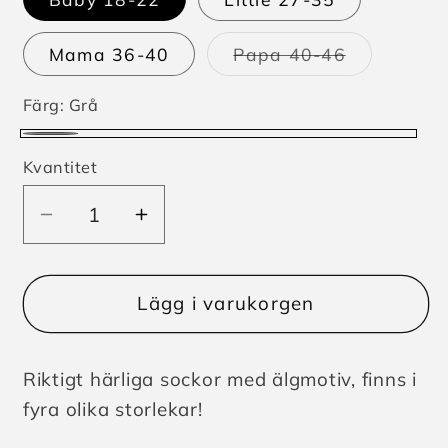
Mama 36-40
Papa 40-46
Varianten
är
slutsåld
Färg:
Grå
eller
inte
Grå
tillgänglig
Kvantitet
Minska
Öka
kvantitet
kvantitet
för
för
Socka
Socka
Lägg i varukorgen
Älg
Älg
Sweden
Sweden
Riktigt härliga sockor med älgmotiv, finns i
4
4
storlekar
storlekar
fyra olika storlekar!