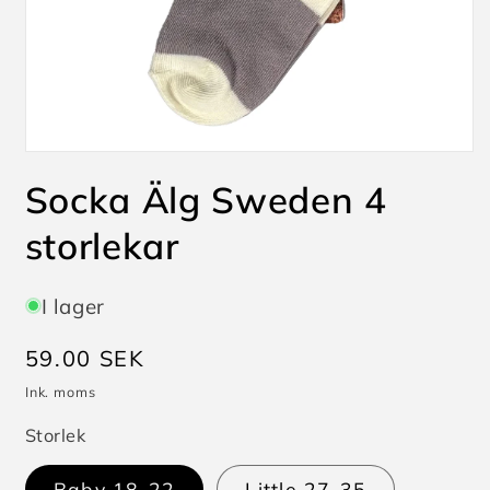
Öppna
mediet
Socka Älg Sweden 4
1
i
modalfönster
storlekar
I lager
Ordinarie
59.00 SEK
pris
Ink. moms
Storlek
Baby 18-22
Little 27-35