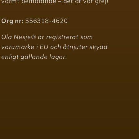
varmt bemötande – det är vår grej!
Org nr:
556318-4620
Ola Nesje® är registrerat som
varumärke i EU och åtnjuter skydd
enligt gällande lagar.