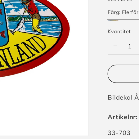
Färg:
Flerfä
Flerfärga
Kvantitet
Minska
kvantite
för
Bildeka
Ångerm
Bildekal 
Artikelnr:
Lagerhåll
33-703