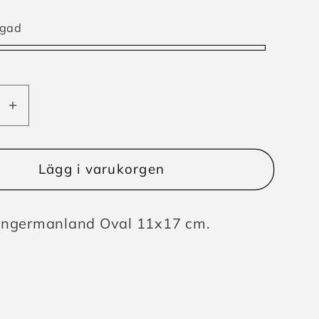
rgad
d
Öka
t
kvantitet
för
l
Bildekal
Lägg i varukorgen
anland
Ångermanland
Ångermanland Oval 11x17 cm.
ningsenhet: