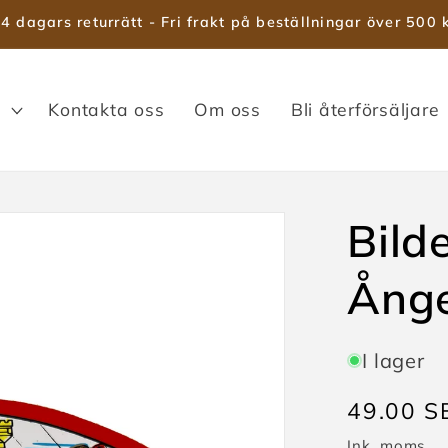
4 dagars returrätt - Fri frakt på beställningar över 500 
Kontakta oss
Om oss
Bli återförsäljare
Bild
Ång
I lager
Ordinari
49.00 S
pris
Ink. moms