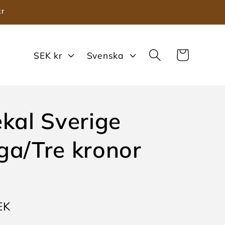
kr
V
S
Varukorg
SEK kr
Svenska
a
p
l
r
u
å
ekal Sverige
t
k
a
ga/Tre kronor
e
EK