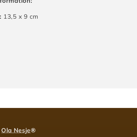
formation:
:
13,5 x 9 cm
ningsenhet:
Ola Nesje
®