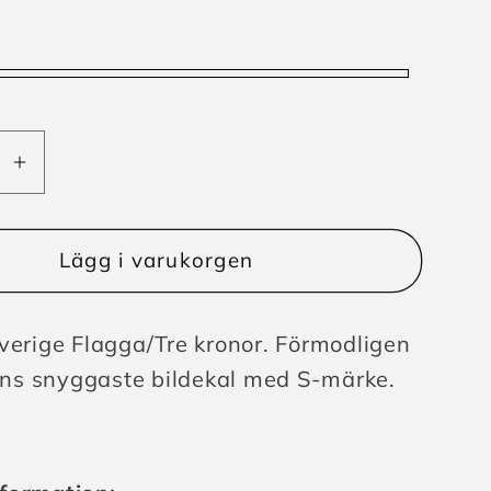
Öka
t
kvantitet
för
l
Bildekal
Lägg i varukorgen
e
Sverige
Tre
Flagga/Tre
Sverige Flagga/Tre kronor. Förmodligen
kronor
s snyggaste bildekal med S-märke.