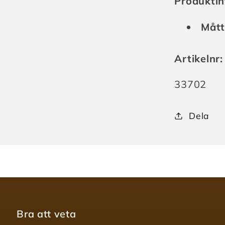
Produktin
Mått
Artikelnr:
Lagerhåll
33702
Dela
Bra att veta