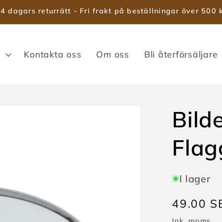
4 dagars returrätt - Fri frakt på beställningar över 500 
Kontakta oss
Om oss
Bli återförsäljare
Bild
Flag
I lager
Ordinari
49.00 S
pris
Ink. moms