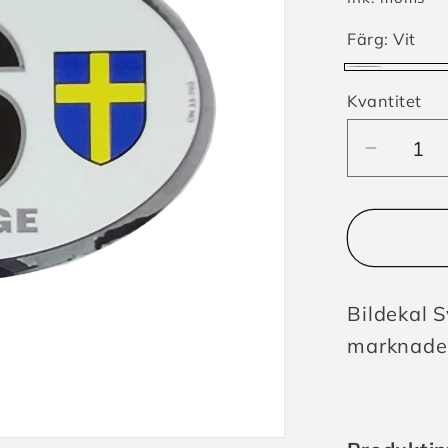
Färg:
Vit
Vit
Kvantitet
Minska
kvantite
för
Bildeka
Sverig
Flagga/
Bildekal 
kronor
marknaden