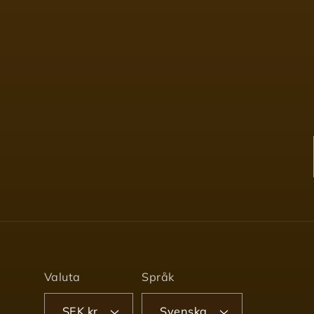
Valuta
Språk
SEK kr
Svenska