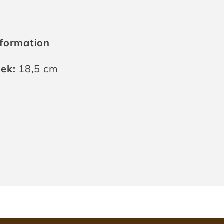
formation
lek:
18,5 cm
ningsenhet: