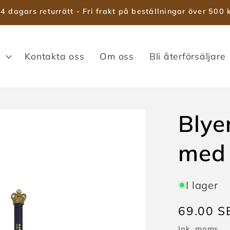
4 dagars returrätt - Fri frakt på beställningar över 500 
Kontakta oss
Om oss
Bli återförsäljare
Blye
med
I lager
Ordinari
69.00 S
pris
Ink. moms