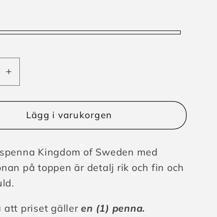
Öka
t
kvantitet
för
spenna
Blyertspenna
Lägg i varukorgen
e
Sverige
med
rtspenna Kingdom of Sweden med
krona
nan på toppen är detalj rik och fin och
uld.
att priset gäller
en (1) penna.