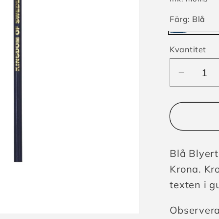
Färg:
Blå
Blå
Kvantitet
Minska
kvantite
för
Blyert
Sverig
med
Blå Blye
krona
Krona. Kro
texten i g
Observera 