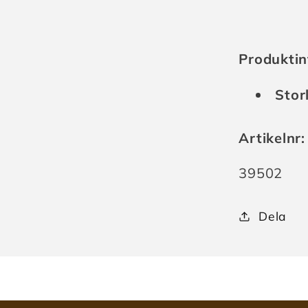
Produktin
Stor
Artikelnr:
Lagerhåll
39502
Dela