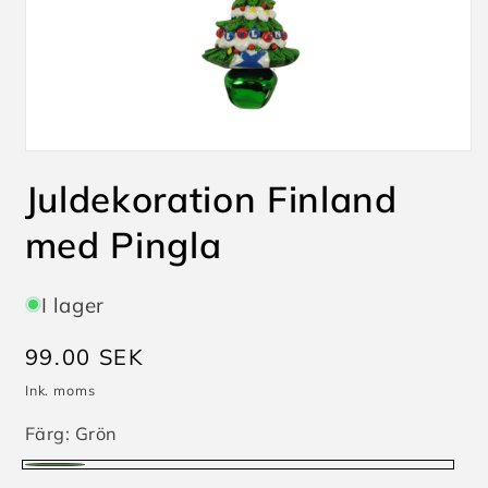
Öppna
mediet
Juldekoration Finland
1
i
modalfönster
med Pingla
I lager
Ordinarie
99.00 SEK
pris
Ink. moms
Färg:
Grön
Grön