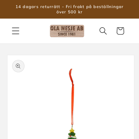
vidare
14 dagars returrätt - Fri frakt på beställningar
till
över 500 kr
innehåll
Varukorg
 vidare till
roduktinformation