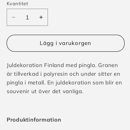
Kvantitet
Minska
Öka
kvantitet
kvantitet
för
för
Juldekoration
Juldekoration
Lägg i varukorgen
Finland
Finland
med
med
Juldekoration Finland med pingla. Granen
Pingla
Pingla
är tillverkad i polyresin och under sitter en
pingla i metall. En juldekoration som blir en
souvenir ut över det vanliga.
Produktinformation