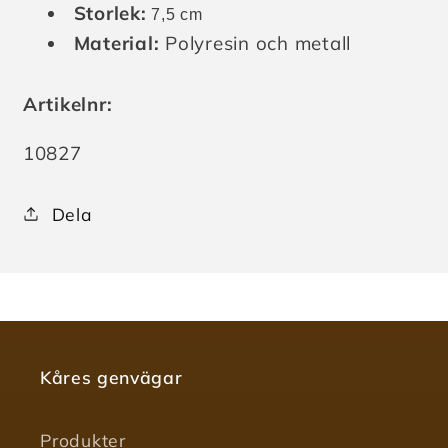
Storlek:
7,5 cm
Material:
Polyresin och metall
Artikelnr:
Lagerhållningsenhet:
10827
Dela
Kåres genvägar
Produkter