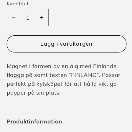
Kvantitet
Minska
Öka
kvantitet
kvantitet
för
för
Magnet
Magnet
Lägg i varukorgen
Finland
Finland
Älg
Älg
Magnet i formen av en älg med Finlands
Flagga
Flagga
flagga på samt texten ”FINLAND”. Passar
perfekt på kylskåpet för att hålla viktiga
papper på sin plats.
Produktinformation