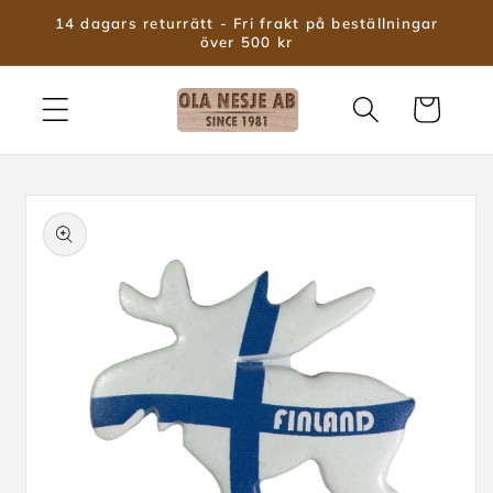
vidare
14 dagars returrätt - Fri frakt på beställningar
till
över 500 kr
innehåll
Varukorg
 vidare till
roduktinformation