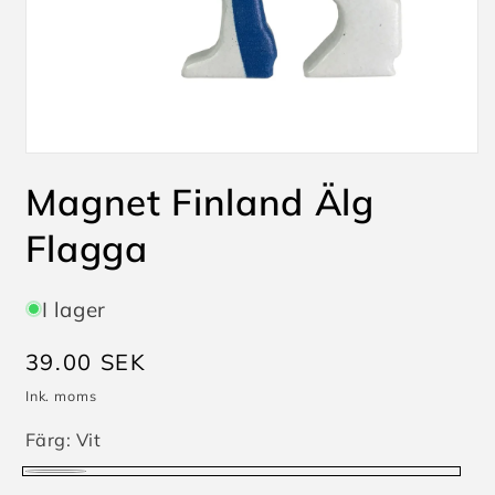
Öppna
mediet
Magnet Finland Älg
1
i
modalfönster
Flagga
I lager
Ordinarie
39.00 SEK
pris
Ink. moms
Färg:
Vit
Vit