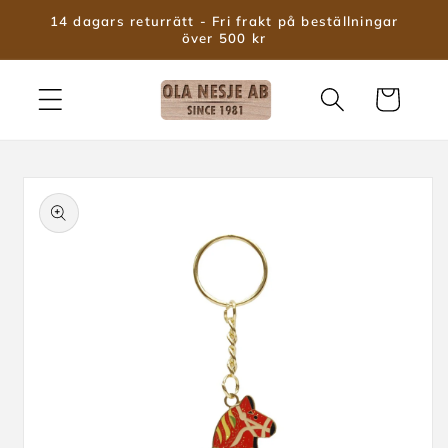
vidare
14 dagars returrätt - Fri frakt på beställningar
till
över 500 kr
innehåll
Varukorg
 vidare till
roduktinformation