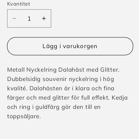
Kvantitet
Minska
Öka
kvantitet
kvantitet
för
för
Nyckelring
Nyckelring
Lägg i varukorgen
Dalahäst
Dalahäst
Glitter
Glitter
Metall Nyckelring Dalahäst med Glitter.
Dubbelsidig souvenir nyckelring i hög
kvalité. Dalahästen är i klara och fina
färger och med glitter för full effekt. Kedja
och ring i guldfärg gör den till en
toppsäljare.