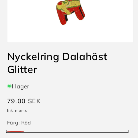
Öppna
mediet
Nyckelring Dalahäst
1
i
modalfönster
Glitter
I lager
Ordinarie
79.00 SEK
pris
Ink. moms
Färg:
Röd
Röd