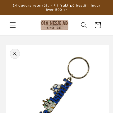
vidare
14 dagars returrätt - Fri frakt på beställningar
till
över 500 kr
innehåll
Varukorg
 vidare till
roduktinformation