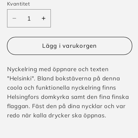
Kvantitet
Minska
Öka
kvantitet
kvantitet
för
för
Nyckelring
Nyckelring
Lägg i varukorgen
Helsingfors
Helsingfors
Öppnare
Öppnare
Nyckelring med öppnare och texten
"Helsinki". Bland bokstäverna på denna
coola och funktionella nyckelring finns
Helsingfors domkyrka samt den fina finska
flaggan. Fäst den på dina nycklar och var
redo när kalla drycker ska öppnas.