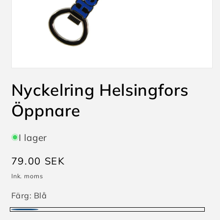
Öppna
mediet
Nyckelring Helsingfors
1
i
modalfönster
Öppnare
I lager
Ordinarie
79.00 SEK
pris
Ink. moms
Färg:
Blå
Blå