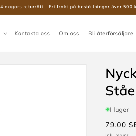
4 dagars returrätt - Fri frakt på beställningar över 500 
Kontakta oss
Om oss
Bli återförsäljare
Nyck
Ståe
I lager
Ordinari
79.00 S
pris
Ink. moms