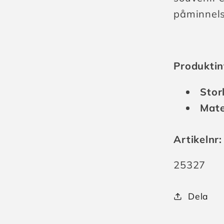
påminnels
Produktin
Stor
Mate
Artikelnr:
Lagerhåll
25327
Dela