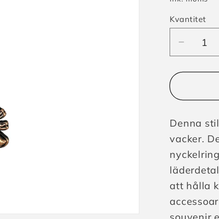
Kvantitet
Minska
kvantite
för
Nyckelr
Norwa
Ståend
Denna stil
Ren
vacker. D
nyckelring
läderdetal
att hålla 
accessoar
souvenir e