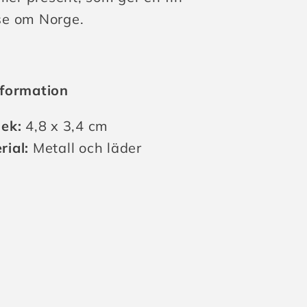
e om Norge.
formation
lek:
4,8 x 3,4 cm
rial:
Metall och läder
ningsenhet: