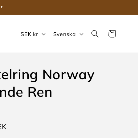
kr
V
S
Varukorg
SEK kr
Svenska
a
p
l
r
u
å
elring Norway
t
k
a
nde Ren
e
EK