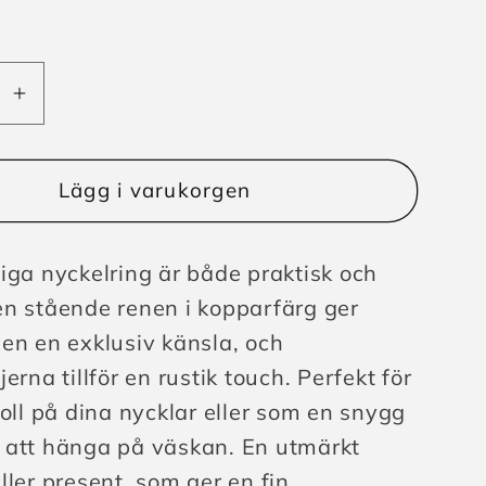
Öka
t
kvantitet
för
ing
Nyckelring
Lägg i varukorgen
y
Norway
e
Stående
iga nyckelring är både praktisk och
Ren
en stående renen i kopparfärg ger
en en exklusiv känsla, och
jerna tillför en rustik touch. Perfekt för
koll på dina nycklar eller som en snygg
 att hänga på väskan. En utmärkt
ller present, som ger en fin