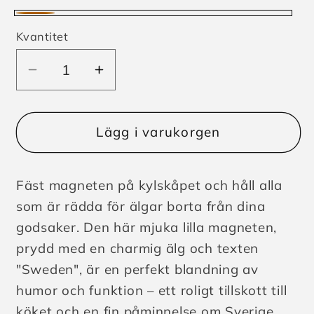
Orange
Kvantitet
Minska
Öka
kvantitet
kvantitet
för
för
Mjuk
Mjuk
Lägg i varukorgen
Magnet
Magnet
Sweden
Sweden
Fäst magneten på kylskåpet och håll alla
Älgskylt
Älgskylt
9cm
9cm
som är rädda för älgar borta från dina
godsaker. Den här mjuka lilla magneten,
prydd med en charmig älg och texten
"Sweden", är en perfekt blandning av
humor och funktion – ett roligt tillskott till
köket och en fin påminnelse om Sverige.