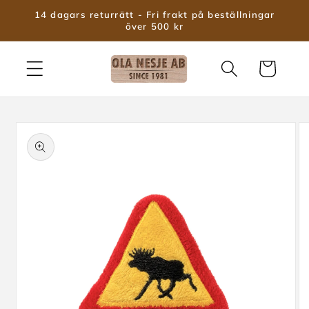
vidare
14 dagars returrätt - Fri frakt på beställningar
till
över 500 kr
innehåll
Varukorg
 vidare till
roduktinformation