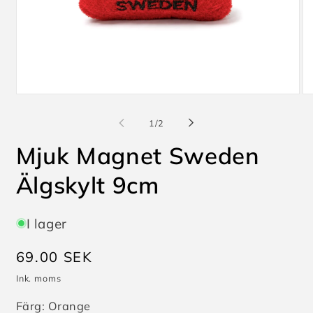
Öppna
Ö
mediet
me
1
2
av
1
/
2
i
i
modalfönster
mo
Mjuk Magnet Sweden
Älgskylt 9cm
I lager
Ordinarie
69.00 SEK
pris
Ink. moms
Färg:
Orange