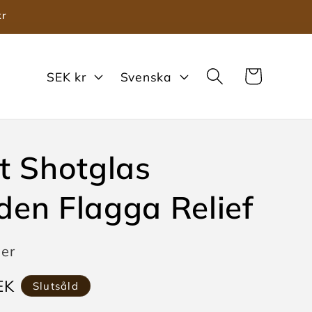
kr
V
S
Varukorg
SEK kr
Svenska
a
p
l
r
u
å
t Shotglas
t
k
a
en Flagga Relief
ger
e
EK
Slutsåld