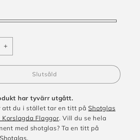
Öka
t
kvantitet
för
Svart
Slutsåld
as
Shotglas
n
Sweden
dukt har tyvärr utgått.
Flagga
Relief
 att du i stället tar en titt på
Shotglas
 Korslagda Flaggor
. Vill du se hela
ment med shotglas? Ta en titt på
Shotglas
.