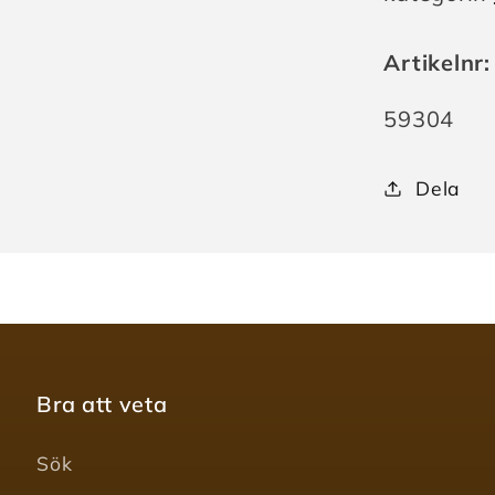
Artikelnr:
Lagerhåll
59304
Dela
Bra att veta
Sök