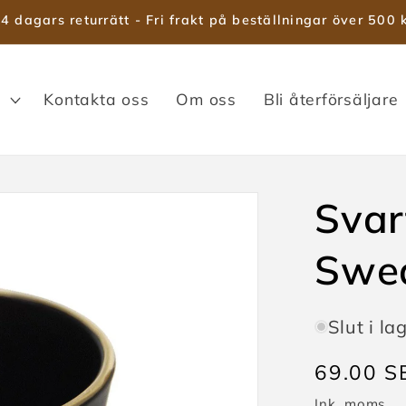
4 dagars returrätt - Fri frakt på beställningar över 500 
Kontakta oss
Om oss
Bli återförsäljare
Svar
Swed
Slut i la
Ordinari
69.00 S
pris
Ink. moms