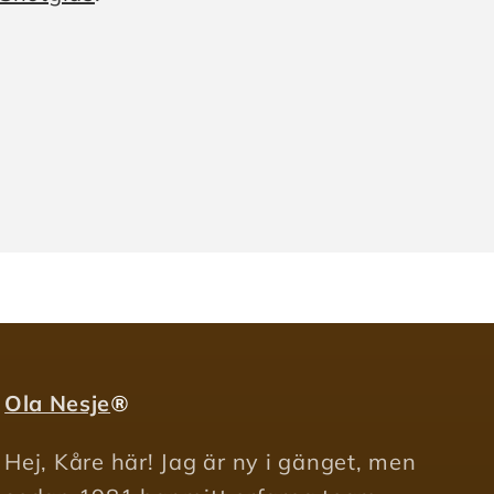
ningsenhet:
Ola Nesje
®
Hej, Kåre här! Jag är ny i gänget, men