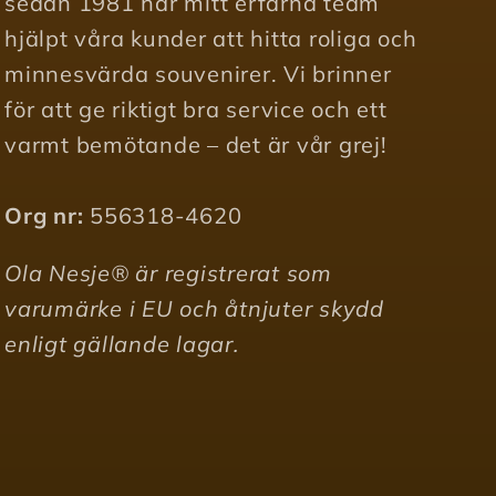
sedan 1981 har mitt erfarna team
hjälpt våra kunder att hitta roliga och
minnesvärda souvenirer. Vi brinner
för att ge riktigt bra service och ett
varmt bemötande – det är vår grej!
Org nr:
556318-4620
Ola Nesje® är registrerat som
varumärke i EU och åtnjuter skydd
enligt gällande lagar.