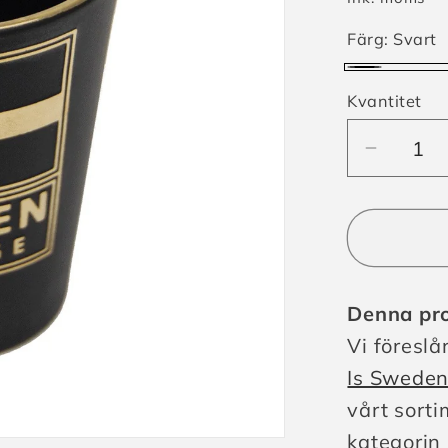
Färg:
Svart
Svart
Varianten
Kvantitet
är
slutsåld
Minska
eller
kvantite
inte
för
Svart
tillgänglig
Shotgl
Swede
Denna pro
Flagga
Relief
Vi föreslår
Is Sweden
vårt sorti
kategorin