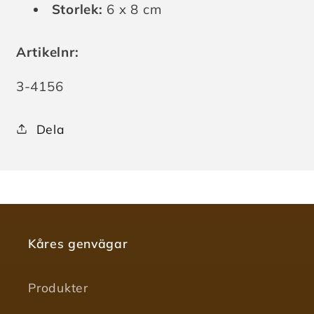
Storlek:
6 x 8 cm
Artikelnr:
Lagerhållningsenhet:
3-4156
Dela
Kåres genvägar
Produkter