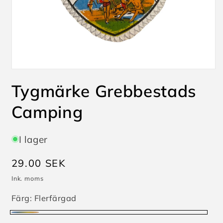
Öppna
mediet
Tygmärke Grebbestads
1
i
modalfönster
Camping
I lager
Ordinarie
29.00 SEK
pris
Ink. moms
Färg:
Flerfärgad
Flerfärgad