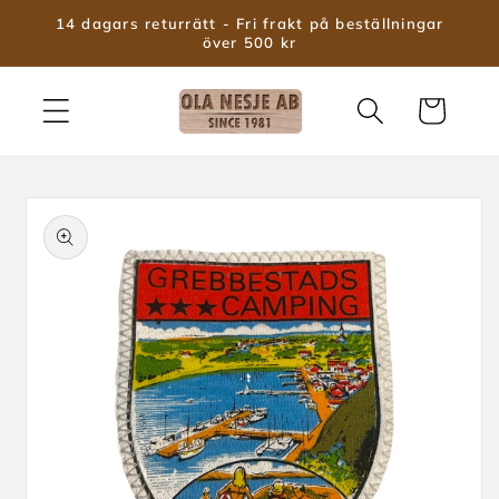
vidare
14 dagars returrätt - Fri frakt på beställningar
till
över 500 kr
innehåll
Varukorg
 vidare till
roduktinformation