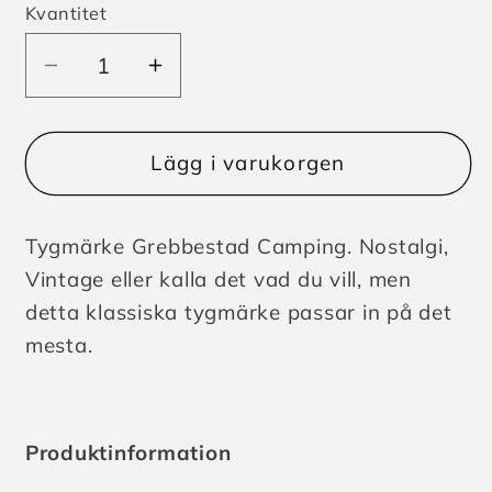
Kvantitet
Minska
Öka
kvantitet
kvantitet
för
för
Tygmärke
Tygmärke
Lägg i varukorgen
Grebbestads
Grebbestads
Camping
Camping
Tygmärke Grebbestad Camping. Nostalgi,
Vintage eller kalla det vad du vill, men
detta klassiska tygmärke passar in på det
mesta.
Produktinformation